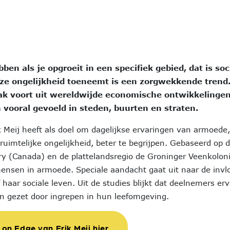
en als je opgroeit in een specifiek gebied, dat is soc
deze ongelijkheid toeneemt is een zorgwekkende trend
 voort uit wereldwijde economische ontwikkelingen
vooral gevoeld in steden, buurten en straten.
ik Meij heeft als doel om dagelijkse ervaringen van armoede,
mtelijke ongelijkheid, beter te begrijpen. Gebaseerd op d
ary (Canada) en de plattelandsregio de Groninger Veenkolon
mensen in armoede. Speciale aandacht gaat uit naar de invl
 haar sociale leven. Uit de studies blijkt dat deelnemers er
n gezet door ingrepen in hun leefomgeving.
 on Edge van Erik Meij hier