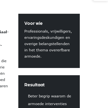
Voor wie
Professionals, vrijwilligers,
iaal-
ervaringsdeskundigen en
.
overige belangstellenden
.
in het thema overerfbare
armoede.
 die
rie
iën
oed
Resultaat
varen
Beter begrip waarom de
armoede interventies