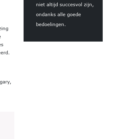
niet altijd succesvol zijn,
ondanks alle goede
bedoelingen.
zing
e
es
erd.
gary,