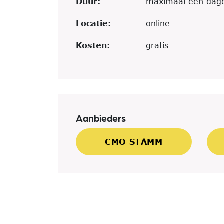
Duur:
maximaal een dag
Locatie:
online
Kosten:
gratis
Aanbieders
CMO STAMM