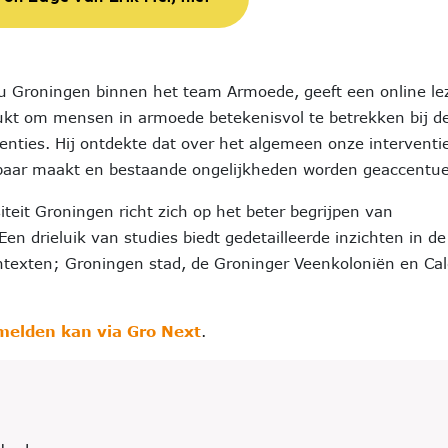
eau Groningen binnen het team Armoede, geeft een online le
lukt om mensen in armoede betekenisvol te betrekken bij d
enties. Hij ontdekte dat over het algemeen onze interventi
tbaar maakt en bestaande ongelijkheden worden geaccentue
teit Groningen richt zich op het beter begrijpen van
n drieluik van studies biedt gedetailleerde inzichten in de
ntexten; Groningen stad, de Groninger Veenkoloniën en Cal
elden kan via Gro Next
.