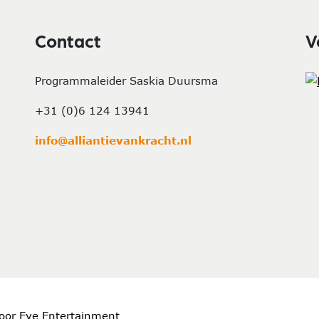
Contact
V
Programmaleider Saskia Duursma
+31 (0)6 124 13941
info@alliantievankracht.nl
oor Eye Entertainment