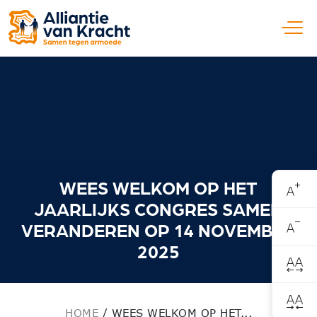
Open
WEES WELKOM OP HET
JAARLIJKS CONGRES SAMEN
VERANDEREN OP 14 NOVEMBER
2025
HOME
/
WEES WELKOM OP HET...