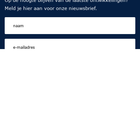
Meld je hier aan voor onze nieuwsbrief.
Nu inschrijven
Over ons
Hoe helpen we gezinnen in Groningen en Drenthe
hun bestaande kracht en talenten te gebruiken om
armoede te doorbreken die vaak van generatie op