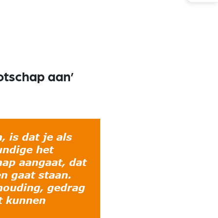
otschap aan’
 is dat je als
undige het
ap aangaat, dat
n gaat staan.
houding, gedrag
t kunnen