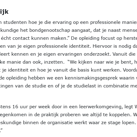
ijk
en studenten hoe je die ervaring op een professionele manier
deskundige het bondgenootschap aangaat, dat je naast mens
 écht contact kunnen maken.” De opleiding focust op hers
 van je eigen professionele identiteit. Hiervoor is nodig dat
leert kennen en je eigen ervaringen onderzoekt. Vanuit die 
ke manie dan ook, inzetten. “We kijken naar wie je bent, h
je identiteit en hoe je vanuit die basis kunt werken. Voord
 de opleiding hebben we een kennismakingsgesprek waarin
ngen van de studie en of je de studielast in combinatie m
ens 16 uur per week door in een leerwerkomgeving, legt Wi
tegenkomen in de praktijk proberen we altijd te koppelen. W
deskundige binnen de organisatie werkt waar ze stage lopen
.”