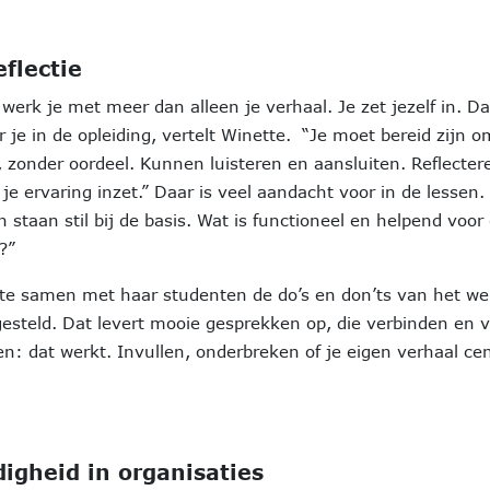
eflectie
werk je met meer dan alleen je verhaal. Je zet jezelf in. D
 je in de opleiding, vertelt Winette. “Je moet bereid zijn o
n, zonder oordeel. Kunnen luisteren en aansluiten. Reflecte
je ervaring inzet.” Daar is veel aandacht voor in de lesse
staan stil bij de basis. Wat is functioneel en helpend voor
?”
tte samen met haar studenten de do’s en don’ts van het we
esteld. Dat levert mooie gesprekken op, die verbinden en v
n: dat werkt. Invullen, onderbreken of je eigen verhaal ce
igheid in organisaties