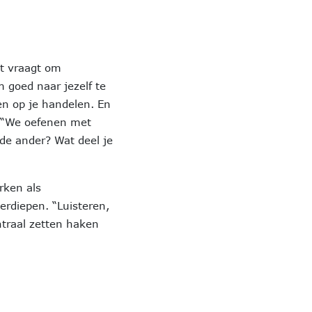
at vraagt om
m goed naar jezelf te
ren op je handelen. En
n. “We oefenen met
 de ander? Wat deel je
rken als
erdiepen. “Luisteren,
ntraal zetten haken