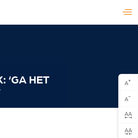
Open
: ‘GA HET
’