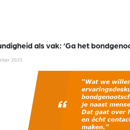
ndigheid als vak: ‘Ga het bondgeno
mber 2025
“Wat we willen,
ervaringsdesk
bondgenootsch
je naast mense
Dat gaat over 
en écht contac
maken.”