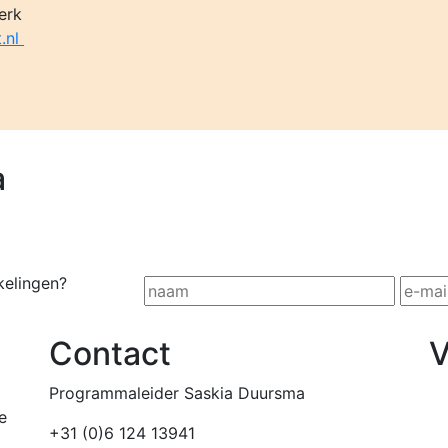
erk
t.nl
a
kelingen?
Contact
V
Programmaleider Saskia Duursma
e
+31 (0)6 124 13941