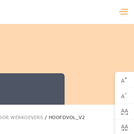
Open
OOR WERKGEVERS
/
HOOFDVOL_V2