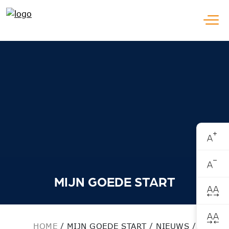
Open
MIJN GOEDE START
HOME
/
MIJN GOEDE START / NIEUWS /