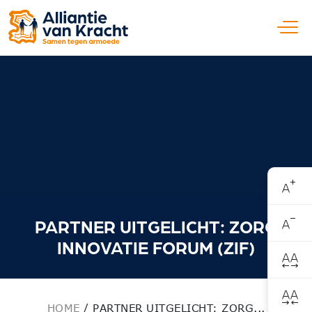
Open
PARTNER UITGELICHT: ZORG
INNOVATIE FORUM (ZIF)
HOME
/
PARTNER UITGELICHT: ZORG...