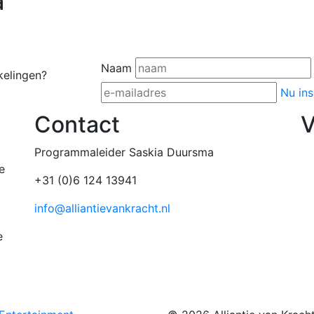
a
Naam
kelingen?
Nu ins
Contact
V
Programmaleider Saskia Duursma
e
+31 (0)6 124 13941
info@alliantievankracht.nl
e