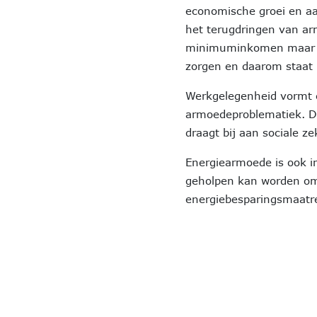
economische groei en a
het terugdringen van ar
minimuminkomen maar o
zorgen en daarom staat
Werkgelegenheid vormt e
armoedeproblematiek. D
draagt bij aan sociale ze
Energiearmoede is ook in
geholpen kan worden om
energiebesparingsmaatre