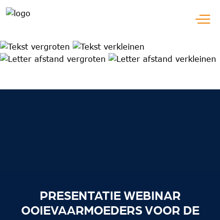
Ga naar hoofdnavigatie
Open
Ga naar inhoud
Ga naar hulpmiddelen
PRESENTATIE WEBINAR
OOIEVAARMOEDERS VOOR DE