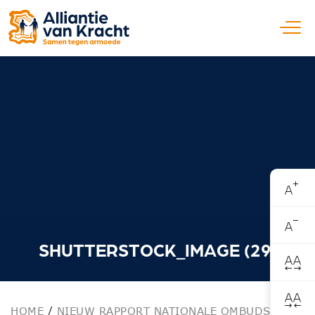
Open
SHUTTERSTOCK_IMAGE (29)
HOME
/
NIEUW RAPPORT NATIONALE OMBUDSMAN
/