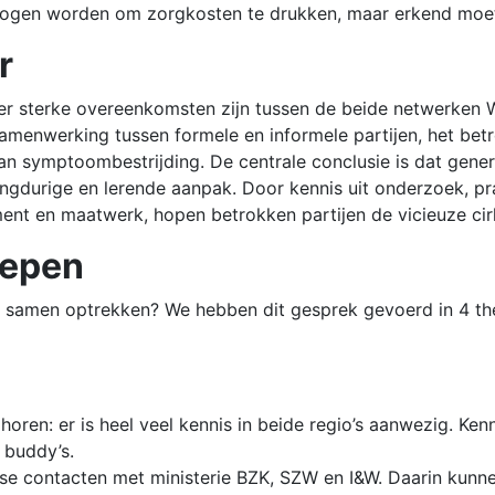
t mogen worden om zorgkosten te drukken, maar erkend moe
r
 er sterke overeenkomsten zijn tussen de beide netwerken 
amenwerking tussen formele en informele partijen, het bet
an symptoombestrijding. De centrale conclusie is dat gen
angdurige en lerende aanpak. Door kennis uit onderzoek, pr
ent en maatwerk, hopen betrokken partijen de vicieuze ci
oepen
 samen optrekken? We hebben dit gesprek gevoerd in 4 t
 horen: er is heel veel kennis in beide regio’s aanwezig. K
 buddy’s.
verse contacten met ministerie BZK, SZW en I&W. Daarin ku