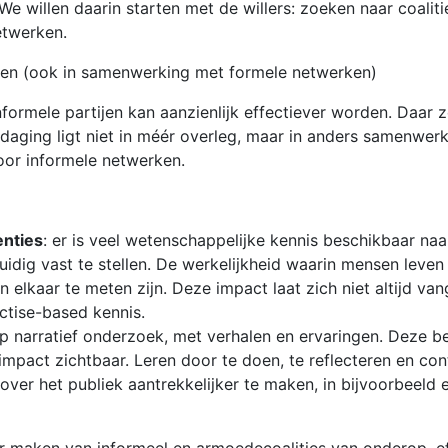
We willen daarin starten met de willers: zoeken naar coali
etwerken.
ken (ook in samenwerking met formele netwerken)
formele partijen kan aanzienlijk effectiever worden. Daar
itdaging ligt niet in méér overleg, maar in anders samenwerk
voor informele netwerken.
enties
: er is veel wetenschappelijke kennis beschikbaar naar 
uidig vast te stellen. De werkelijkheid waarin mensen leve
n elkaar te meten zijn. Deze impact laat zich niet altijd va
tise-based kennis.
p narratief onderzoek, met verhalen en ervaringen. Deze b
impact zichtbaar. Leren door te doen, te reflecteren en cont
 over het publiek aantrekkelijker te maken, in bijvoorbeel
ar maken van informeel en armoedecoalities van onderop, eff