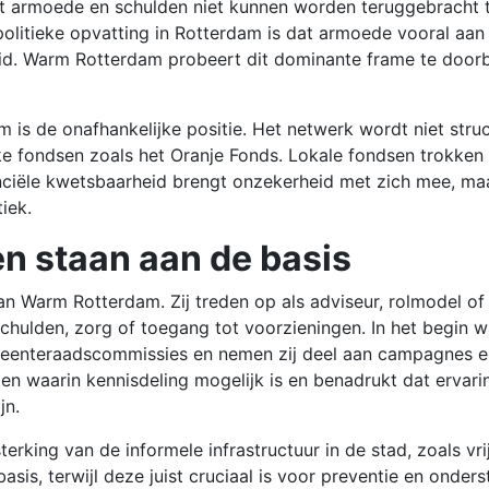
 armoede en schulden niet kunnen worden teruggebracht to
litieke opvatting in Rotterdam is dat armoede vooral aan be
leid. Warm Rotterdam probeert dit dominante frame te door
 is de onafhankelijke positie. Het netwerk wordt niet str
e fondsen zoals het Oranje Fonds. Lokale fondsen trokken 
anciële kwetsbaarheid brengt onzekerheid met zich mee, maa
tiek.
n staan aan de basis
n Warm Rotterdam. Zij treden op als adviseur, rolmodel of
schulden, zorg of toegang tot voorzieningen. In het begin
gemeenteraadscommissies en nemen zij deel aan campagnes
en waarin kennisdeling mogelijk is en benadrukt dat ervari
jn.
erking van de informele infrastructuur in de stad, zoals vri
basis, terwijl deze juist cruciaal is voor preventie en ond