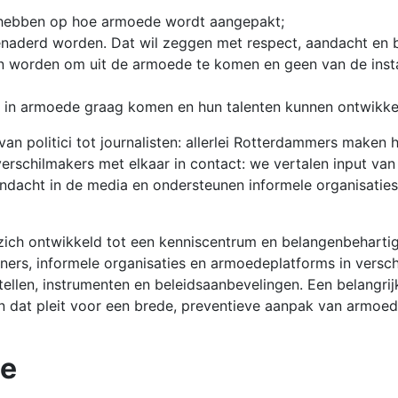
 hebben op hoe armoede wordt aangepakt;
naderd worden. Dat wil zeggen met respect, aandacht en 
n worden om uit de armoede te komen en geen van de insta
 in armoede graag komen en hun talenten kunnen ontwikke
an politici tot journalisten: allerlei Rotterdammers maken h
rschilmakers met elkaar in contact: we vertalen input van
dacht in de media en ondersteunen informele organisaties
ich ontwikkeld tot een kenniscentrum en belangenbehartige
oners, informele organisaties en armoedeplatforms in versc
llen, instrumenten en beleidsaanbevelingen. Een belangrijk 
dat pleit voor een brede, preventieve aanpak van armoede
ie