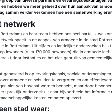
 groep van diverse partners en ervaringsdeskundigen van
n hebben we meer geleerd over hun aanpak van armoede. 
aag samen verder verkennen hoe een samenwerking eruit
t netwerk
Rotterdam) en haar team hebben ons heel hartelijk welkom
etwerk speelt in de aanpak van armoede in de stad Rotterd
 in Rotterdam. Uit cijfers en landelijke onderzoeken blijk
p inwoners (ruim 170.000 bewoners) die in armoede leeft 
bereikt door instanties en het niet-gebruik van gemeentelijk
t gebaseerd is op ervaringskennis, sociale ondernemingen 
over armoede en schulden te vergroten en om effectiever
gen niet van bovenaf worden bedacht, maar door bewoners
ert praktijk onderzoek uit naar bijvoorbeeld het informele
maatschappelijke kosten en baten oplevert.
een stad waar: